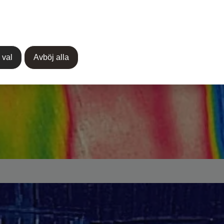
 val
Avböj alla