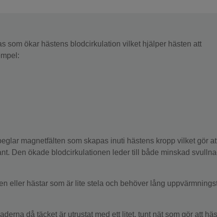
!
s som ökar hästens blodcirkulation vilket hjälper hästen att
empel:
m speglar magnetfälten som skapas inuti hästens kropp vilket gör at
nt. Den ökade blodcirkulationen leder till både minskad svulln
en eller hästar som är lite stela och behöver lång uppvärmnings
rna då täcket är utrustat med ett litet, tunt nät som gör att hä