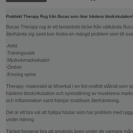
Praktiskt Therapy Rug från Bucas som ökar hästens blodcirkulation
Bucas Therapy rug är ett fantastiskt täcke från välkända Buca
återhämta sig samt kan lindra en mängd problem som till ex
-Artrit
-Träningsvärk
-Mjukvävnadsskador
-Ömhet
-Kissing spine
Therapy- materialet är tillverkat i en fint rostfritt stålnät so
hästens blodcirkulation och syresättning av musklerna marka
och inflammation samt främjar snabbare återhämtning.
Det är ett bra val att hjälpa hästar som har problem med rygg
under ridning
Täcket fungerar bra att använda även under de varmare månade