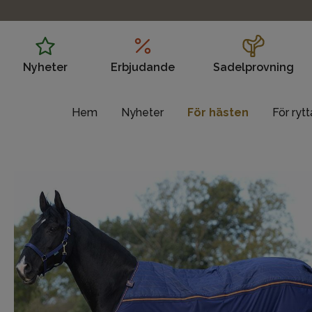
Nyheter
Erbjudande
Sadelprovning
Hem
Nyheter
För hästen
För ryt