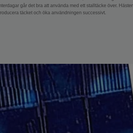
interdagar går det bra att använda med ett stalltäcke över. Häste
troducera täcket och öka användningen successivt.