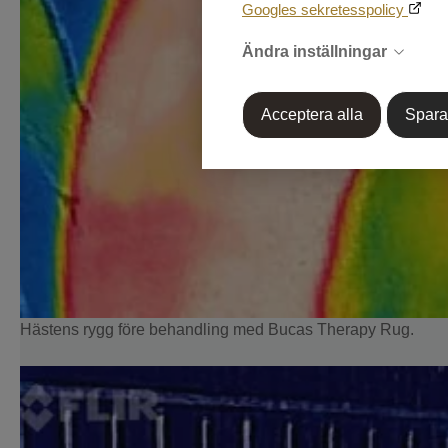
Googles sekretesspolicy
Ändra inställningar
Acceptera alla
Spara
Hästens rygg före behandling med Bucas Therapy Rug.