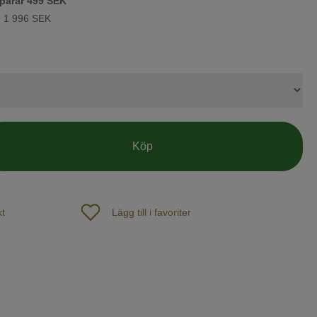
parar
499 SEK
:
1 996 SEK
Köp
t
Lägg till i favoriter