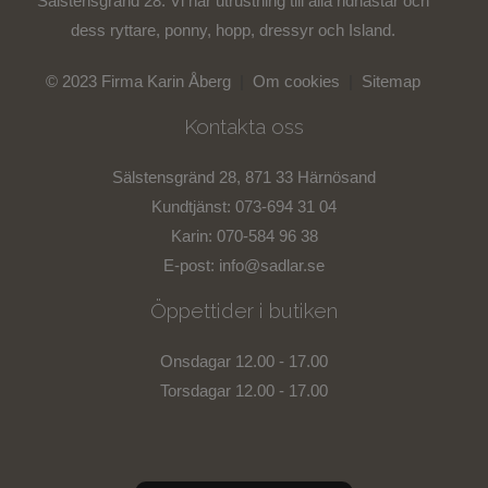
Sälstensgränd 28. Vi har utrustning till alla ridhästar och
dess ryttare, ponny, hopp, dressyr och Island.
© 2023 Firma Karin Åberg
|
Om cookies
|
Sitemap
Kontakta oss
Sälstensgränd 28, 871 33 Härnösand
Kundtjänst: 073-694 31 04
Karin: 070-584 96 38
E-post:
info@sadlar.se
Öppettider i butiken
Onsdagar 12.00 - 17.00
Torsdagar 12.00 - 17.00