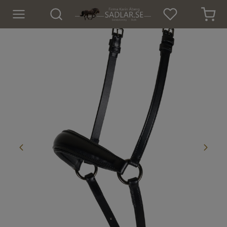
Hem
Nyheter
För hästen
Sadlar
Sadeltillbehör
Träns
Islandsträns
Kapsoner
Tyglar