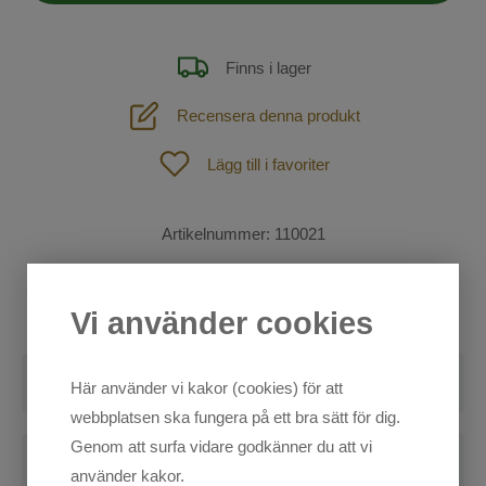
Fodertillskott
Lädervård
Finns i lager
St. Hippolyt foder
Recensera denna produkt
Longering och körning
Lägg till i favoriter
Stall
Artikelnummer:
110021
För ryttaren
Shetland och Ponny
Hund
Catago nosgrimma-del. Passar de flesta kombinationsträns
Vi använder cookies
Outdoor
Recensioner
SOMMAR-REA!
Här använder vi kakor (cookies) för att
webbplatsen ska fungera på ett bra sätt för dig.
Skriv en recension
Mode
Genom att surfa vidare godkänner du att vi
Blogg
använder kakor.
Sadelprovning