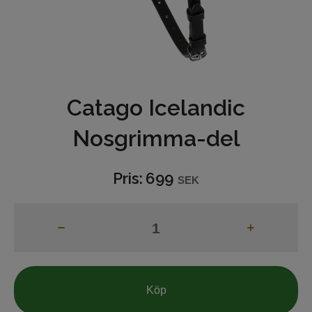
Hjälptyglar
Bett
Grimmor och grimskaft
Catago Icelandic
Betes-reducerare
Nosgrimma-del
Boots och benskydd
Pris:
699
SEK
Benlindor
Täcken och huvor
Reflexer
Hästvård
Köp