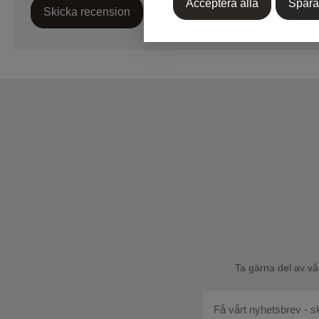
Acceptera alla
Spara
Skicka recension
Ta gärna del av vå