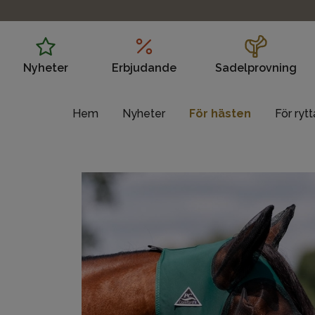
Nyheter
Erbjudande
Sadelprovning
Hem
Nyheter
För hästen
För ryt