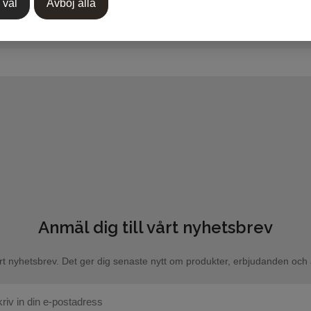
 val
Avböj alla
Anmäl dig till vårt nyhetsbrev
rt nyhetsbrev. Det ger dig senaste nytt om produkter, erbjudanden och a