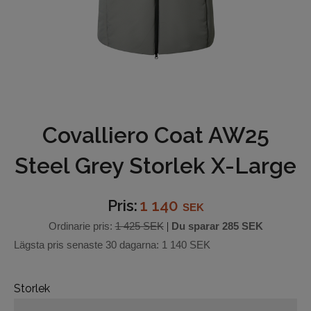
Underkläder
Hjälmar
Barn och junior
Ridbyxor
Covalliero Coat AW25
Steel Grey Storlek X-Large
Bälten
Ridjackor och Västar
Pris:
1 140
SEK
Kappor
Ordinarie pris:
1 425 SEK
|
Du sparar
285 SEK
Lägsta pris senaste 30 dagarna:
1 140 SEK
Ridkjolar
Ridoveraller
Storlek