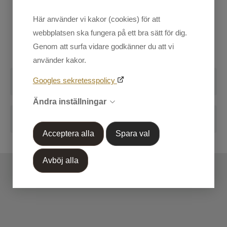
vattentåligt tyg med tejpade sömmar. Avtagbar huva anpassad
Herr
Här använder vi kakor (cookies) för att
att kunna dra över hjälmen. Mjuka muddar förhindrar att regn
Kundtjänst
webbplatsen ska fungera på ett bra sätt för dig.
och snö kommer in i ärmarna.
Mina sidor
Genom att surfa vidare godkänner du att vi
använder kakor.
Handla efter Varumärke
Recensioner
Googles sekretesspolicy
OUTLET 50%-70%
Skriv en recension
Ändra inställningar
Blogg
Acceptera alla
Spara val
Markera koden nedan, kopiera och klistra in på din
blogg.
Avböj alla