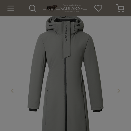
Hem
Nyheter
För hästen
För ryttaren
Isländskt godis
Dekaler
Presenter
Tröjor och Toppar
Underställ