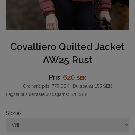
Underkläder
Hjälmar
Barn och junior
Covalliero Quilted Jacket
Ridbyxor
AW25 Rust
Bälten
Pris:
620
SEK
Ridjackor och Västar
Ordinarie pris:
775 SEK
|
Du sparar
155 SEK
Lägsta pris senaste 30 dagarna:
620 SEK
Kappor
Ridkjolar
Storlek
Ridoveraller