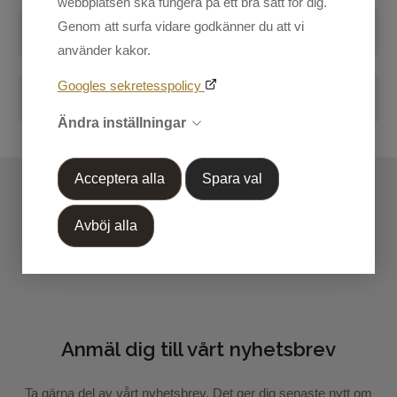
webbplatsen ska fungera på ett bra sätt för dig.
Herr
Genom att surfa vidare godkänner du att vi
Recensioner
Kundtjänst
använder kakor.
Skriv en recension
Mina sidor
Googles sekretesspolicy
Blogg
Handla efter Varumärke
Ändra inställningar
Markera koden nedan, kopiera och klistra in på din
OUTLET 50%-70%
blogg.
Acceptera alla
Spara val
Avböj alla
Anmäl dig till vårt nyhetsbrev
Skicka recension
Ta gärna del av vårt nyhetsbrev. Det ger dig senaste nytt om