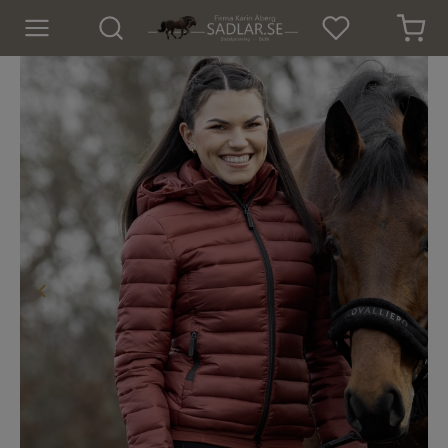
Hem
Nyheter
För hästen
För ryttaren
Isländskt godis
Dekaler
Presenter
Tröjor och Toppar
Underställ