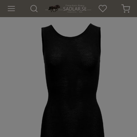
Hem
Nyheter
För hästen
För ryttaren
Isländskt godis
Dekaler
Presenter
Tröjor och Toppar
Underställ