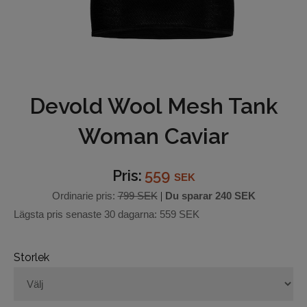
Underkläder
Hjälmar
Barn och junior
Devold Wool Mesh Tank
Ridbyxor
Woman Caviar
Bälten
Pris:
559
SEK
Ridjackor och Västar
Ordinarie pris:
799 SEK
|
Du sparar
240 SEK
Lägsta pris senaste 30 dagarna:
559 SEK
Kappor
Ridkjolar
Storlek
Ridoveraller