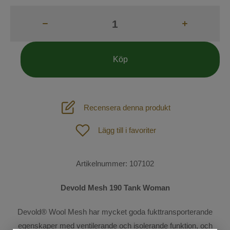
Tävling
Skor & stövlar
Ridstrumpor
Köp
Handskar
Kepsar
Recensera denna produkt
Mössor och Pannband
Lägg till i favoriter
Hund
Väskor
Outdoor
Artikelnummer:
107102
Spön och Sporrar
SOMMAR-REA!
Devold Mesh 190 Tank Woman
Säkerhetsvästar
Mode
Devold® Wool Mesh har mycket goda fukttransporterande
Övrigt
egenskaper med ventilerande och isolerande funktion, och
Sadelprovning