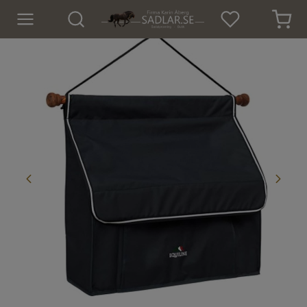
Hem
Nyheter
För hästen
För ryttaren
Isländskt godis
Dekaler
Presenter
Tröjor och Toppar
Underställ