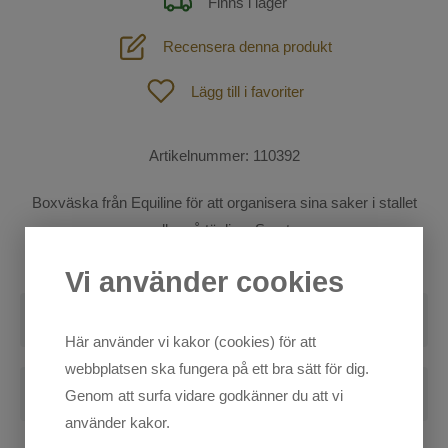
Finns i lager
Tävling
Recensera denna produkt
Skor & stövlar
Lägg till i favoriter
Ridstrumpor
Handskar
Artikelnummer:
110392
Kepsar
Boxväska från Equiline för att organisera sina saker i stallet
eller på tävling. Svart.
Mössor och Pannband
Hund
Vi använder cookies
Väskor
Outdoor
Recensioner
Spön och Sporrar
Här använder vi kakor (cookies) för att
SOMMAR-REA!
Skriv en recension
webbplatsen ska fungera på ett bra sätt för dig.
Säkerhetsvästar
Blogg
Genom att surfa vidare godkänner du att vi
Mode
använder kakor.
Övrigt
Markera koden nedan, kopiera och klistra in på din
Sadelprovning