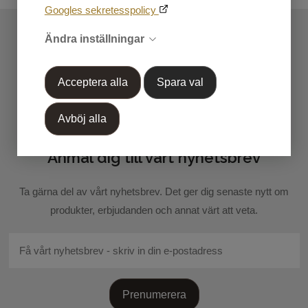
Googles sekretesspolicy
Herr
blogg.
Kundtjänst
Ändra inställningar
Mina sidor
Acceptera alla
Spara val
Handla efter Varumärke
Avböj alla
OUTLET 50%-70%
Anmäl dig till vårt nyhetsbrev
Skicka recension
Ta gärna del av vårt nyhetsbrev. Det ger dig senaste nytt om
produkter, erbjudanden och annat värt att veta.
Prenumerera