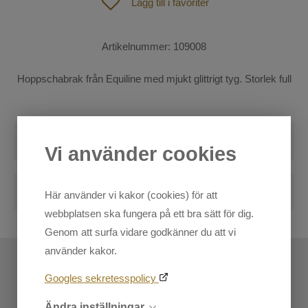
Lägg till i favoriter
Fodertillskott
Lädervård
Artikelnummer:
109008
St. Hippolyt foder
Hoppschabrak från Equiline med mjukt glittrigt tyg. Storlek full
Longering och körning
Stall
Recensioner
För ryttaren
Vi använder cookies
Shetland och Ponny
Skriv en recension
Hund
Blogg
Här använder vi kakor (cookies) för att
Outdoor
webbplatsen ska fungera på ett bra sätt för dig.
Markera koden nedan, kopiera och klistra in på din
Genom att surfa vidare godkänner du att vi
SOMMAR-REA!
blogg.
använder kakor.
Mode
Googles sekretesspolicy
Sadelprovning
Ändra inställningar