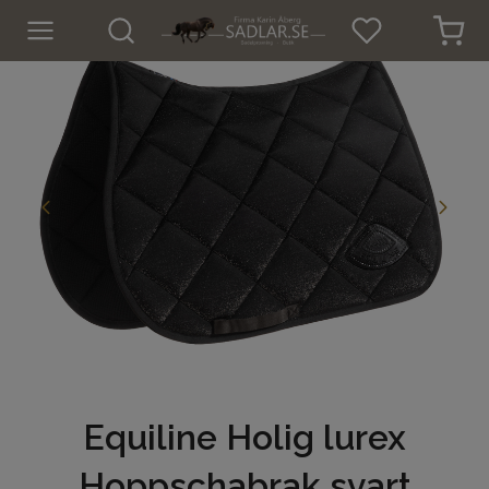
Hem
Nyheter
För hästen
Sadlar
Sadeltillbehör
Träns
Islandsträns
Equiline Holig lurex
Kapsoner
Hoppschabrak svart
Tyglar