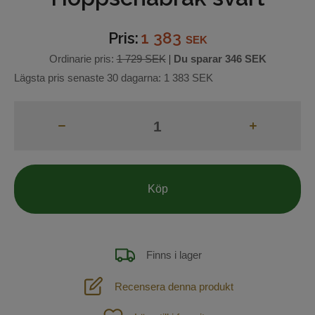
Hjälptyglar
Pris:
1 383
SEK
Ordinarie pris:
1 729 SEK
|
Du sparar
346 SEK
Bett
Lägsta pris senaste 30 dagarna:
1 383 SEK
Grimmor och grimskaft
Betes-reducerare
Boots och benskydd
Köp
Benlindor
Täcken och huvor
Finns i lager
Reflexer
Recensera denna produkt
Hästvård