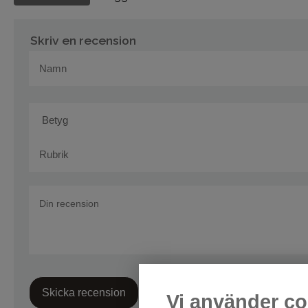
Skriv en recension
Skicka recension
Vi använder co