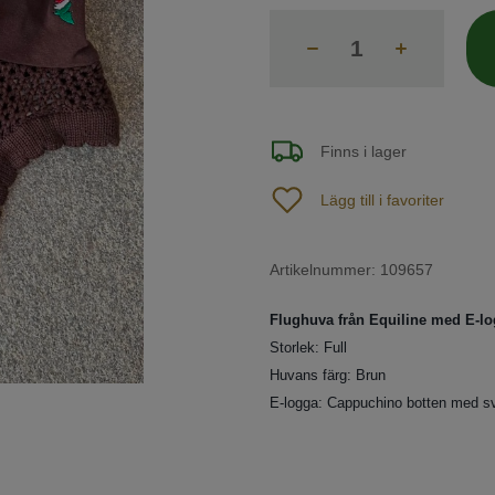
Finns i lager
Lägg till i favoriter
Artikelnummer:
109657
Flughuva från Equiline med E-l
Storlek: Full
Huvans färg: Brun
E-logga: Cappuchino botten med svar