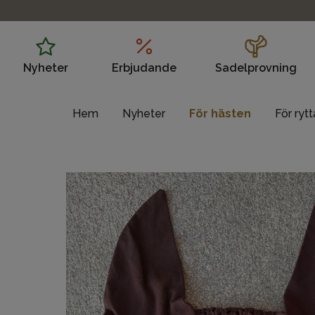
Nyheter
Erbjudande
Sadelprovning
Hem
Nyheter
För hästen
För ryt