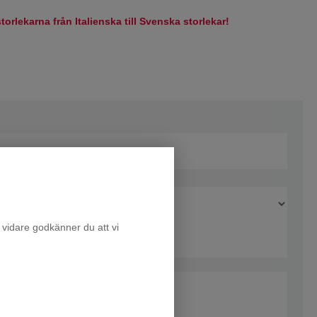
torlekarna från Italienska till Svenska storlekar!
 vidare godkänner du att vi