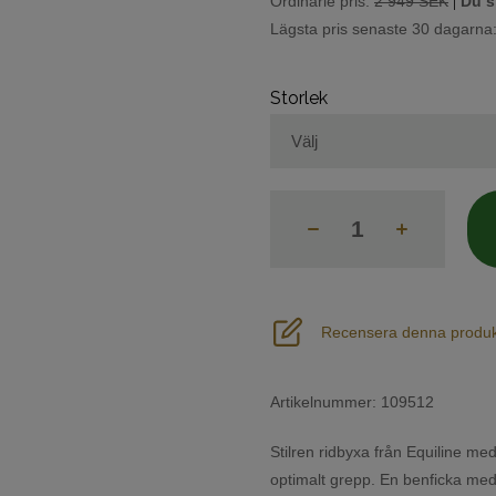
|
Ordinarie pris:
2 949 SEK
Du s
Lägsta pris senaste 30 dagarna
Storlek
Recensera denna produk
Artikelnummer:
109512
Stilren ridbyxa från Equiline med
optimalt grepp. En benficka med 