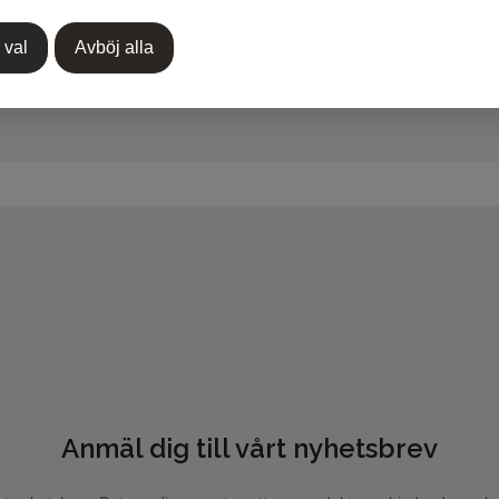
 val
Avböj alla
Anmäl dig till vårt nyhetsbrev