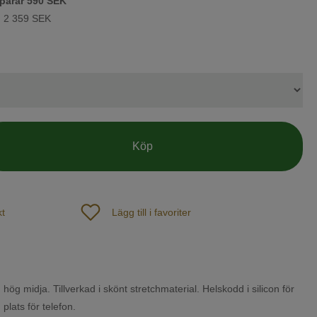
parar
590 SEK
:
2 359 SEK
Köp
t
Lägg till i favoriter
 hög midja. Tillverkad i skönt stretchmaterial. Helskodd i silicon för
plats för telefon.