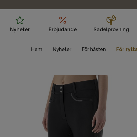
Nyheter
Erbjudande
Sadelprovning
Hem
Nyheter
För hästen
För rytt