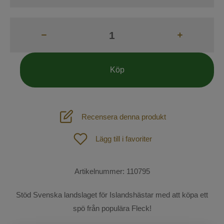
Tävling
Skor & stövlar
Ridstrumpor
Köp
Handskar
Kepsar
Recensera denna produkt
Mössor och Pannband
Hund
Lägg till i favoriter
Väskor
Outdoor
Spön och Sporrar
Artikelnummer:
110795
SOMMAR-REA!
Säkerhetsvästar
Stöd Svenska landslaget för Islandshästar med att köpa ett
Mode
spö från populära Fleck!
Övrigt
Sadelprovning