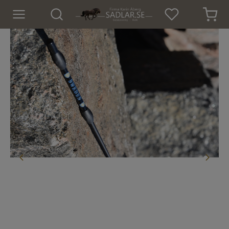
Hem
Nyheter
För hästen
För ryttaren
Isländskt godis
Dekaler
Presenter
Tröjor och Toppar
Underställ