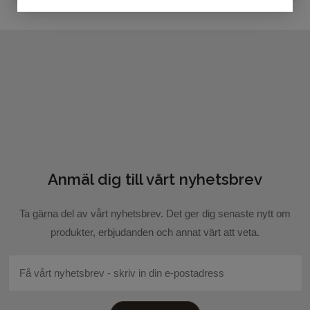
Markera koden nedan, kopiera och klistra in på din
blogg.
Anmäl dig till vårt nyhetsbrev
Skicka recension
Ta gärna del av vårt nyhetsbrev. Det ger dig senaste nytt om
produkter, erbjudanden och annat värt att veta.