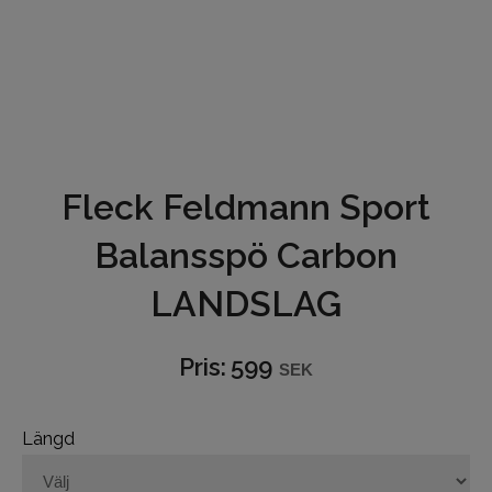
Underkläder
Hjälmar
Barn och junior
Fleck Feldmann Sport
Ridbyxor
Balansspö Carbon
Bälten
LANDSLAG
Ridjackor och Västar
Kappor
Pris:
599
SEK
Ridkjolar
Längd
Ridoveraller