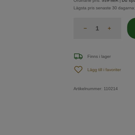
|
Ordinarie pris:
319 SEK
Du spa
Lägsta pris senaste 30 dagarna
Finns i lager
Lägg till i favoriter
Artikelnummer:
110214