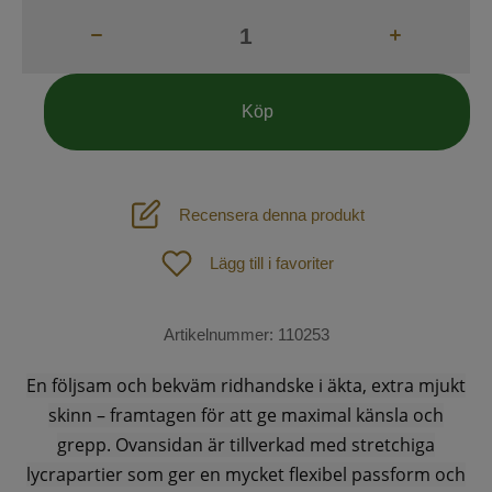
Tävling
Skor & stövlar
Köp
Ridstrumpor
Handskar
Kepsar
Recensera denna produkt
Lägg till i favoriter
Mössor och Pannband
Hund
Väskor
Artikelnummer:
110253
Outdoor
Spön och Sporrar
En följsam och bekväm ridhandske i äkta, extra mjukt
SOMMAR-REA!
skinn – framtagen för att ge maximal känsla och
Säkerhetsvästar
Mode
grepp. Ovansidan är tillverkad med stretchiga
Övrigt
lycrapartier som ger en mycket flexibel passform och
Sadelprovning