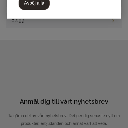
Avböj alla
Skriv en recension
Blogg
Markera koden nedan, kopiera och klistra in på din
blogg.
Anmäl dig till vårt nyhetsbrev
Skicka recension
Ta gärna del av vårt nyhetsbrev. Det ger dig senaste nytt om
produkter, erbjudanden och annat värt att veta.