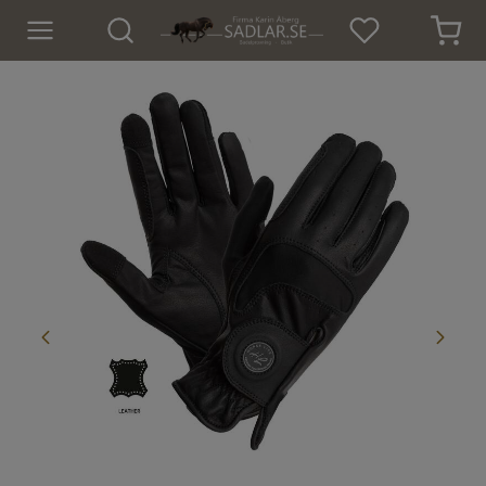
Hem
Nyheter
För hästen
För ryttaren
Isländskt godis
Dekaler
Presenter
Tröjor och Toppar
Underställ