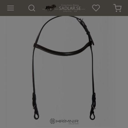
Hem
Nyheter
För hästen
Sadlar
Sadeltillbehör
Träns
Islandsträns
Kapsoner
Tyglar