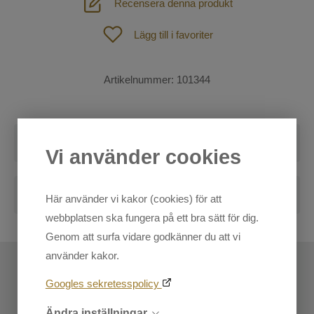
Recensera denna produkt
Fodertillskott
Lägg till i favoriter
Lädervård
St. Hippolyt foder
Artikelnummer:
101344
Longering och körning
Stall
Recensioner
Vi använder cookies
För ryttaren
Skriv en recension
Shetland och Ponny
Hund
Blogg
Här använder vi kakor (cookies) för att
Outdoor
webbplatsen ska fungera på ett bra sätt för dig.
Markera koden nedan, kopiera och klistra in på din
Genom att surfa vidare godkänner du att vi
SOMMAR-REA!
blogg.
använder kakor.
Mode
Googles sekretesspolicy
Ändra inställningar
Sadelprovning