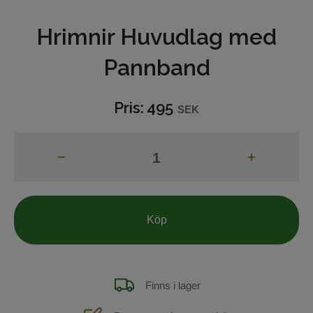
Hrimnir Huvudlag med
Hjälptyglar
Pannband
Bett
Grimmor och grimskaft
Pris:
495
SEK
Betes-reducerare
Boots och benskydd
Benlindor
Köp
Täcken och huvor
Reflexer
Finns i lager
Hästvård