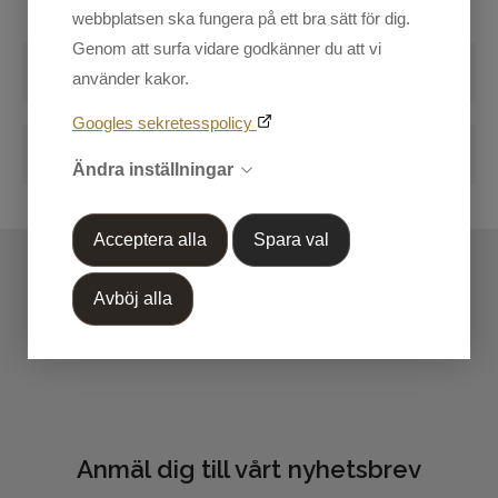
webbplatsen ska fungera på ett bra sätt för dig.
Herr
Genom att surfa vidare godkänner du att vi
Kundtjänst
Recensioner
använder kakor.
Mina sidor
Skriv en recension
Googles sekretesspolicy
Blogg
Handla efter Varumärke
Ändra inställningar
OUTLET 50%-70%
Markera koden nedan, kopiera och klistra in på din
Acceptera alla
Spara val
blogg.
Avböj alla
Anmäl dig till vårt nyhetsbrev