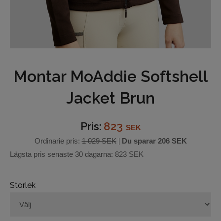
Underkläder
Hjälmar
Barn och junior
Montar MoAddie Softshell
Ridbyxor
Jacket Brun
Bälten
Pris:
823
SEK
Ridjackor och Västar
Ordinarie pris:
1 029 SEK
|
Du sparar
206 SEK
Lägsta pris senaste 30 dagarna:
823 SEK
Kappor
Ridkjolar
Storlek
Ridoveraller