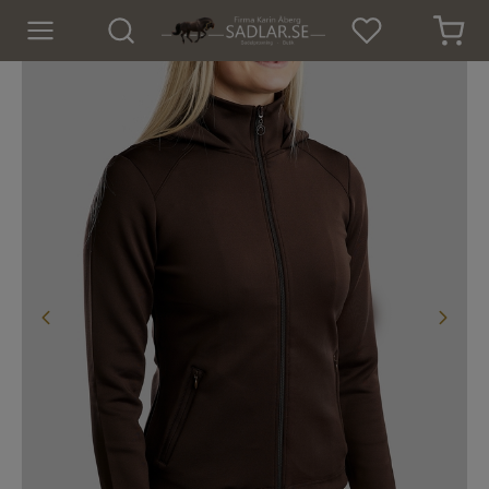
Hem
Nyheter
För hästen
För ryttaren
Isländskt godis
Dekaler
Presenter
Tröjor och Toppar
Underställ