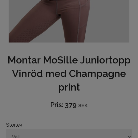
Underkläder
Hjälmar
Barn och junior
Ridbyxor
Montar MoSille Juniortopp
Vinröd med Champagne
Bälten
print
Ridjackor och Västar
Kappor
Pris:
379
SEK
Ridkjolar
Storlek
Ridoveraller