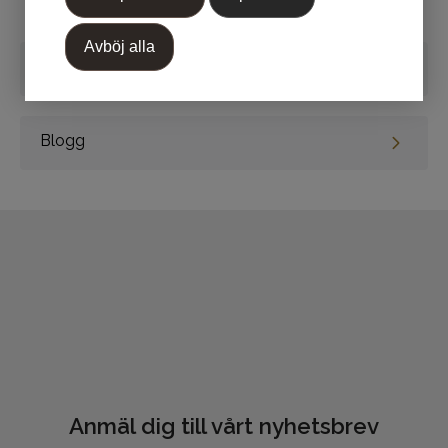
Avböj alla
Recensioner
Skriv en recension
Blogg
Markera koden nedan, kopiera och klistra in på din
blogg.
Anmäl dig till vårt nyhetsbrev