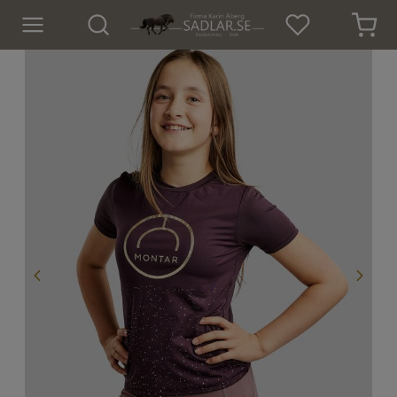
Hem
Nyheter
För hästen
För ryttaren
Isländskt godis
Dekaler
Presenter
Tröjor och Toppar
Underställ