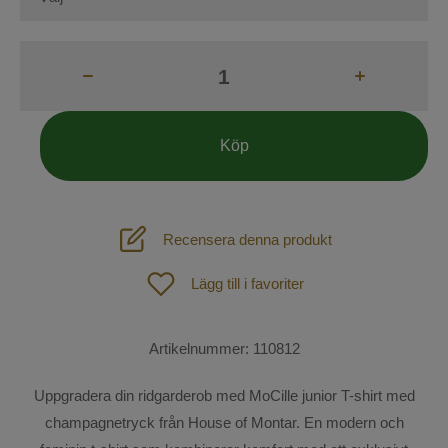
Tävling
Skor & stövlar
Ridstrumpor
Köp
Handskar
Kepsar
Recensera denna produkt
Mössor och Pannband
Hund
Lägg till i favoriter
Väskor
Outdoor
Spön och Sporrar
Artikelnummer:
110812
SOMMAR-REA!
Säkerhetsvästar
Uppgradera din ridgarderob med MoCille junior T-shirt med
Mode
champagnetryck från House of Montar. En modern och
Övrigt
Sadelprovning