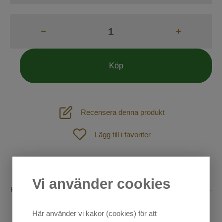
Tävling
Skor & stövlar
Ridstrumpor
Köp
Handskar
Kepsar
Recensera denna produkt
Mössor och Pannband
Hund
Lägg till i favoriter
Väskor
Outdoor
Spön och Sporrar
Artikelnummer:
109021
SOMMAR-REA!
Vi använder cookies
Säkerhetsvästar
Ridbyxor från Mountain Horse i herrmodell. Helskodd i mocka-
Mode
immitation.
Övrigt
Här använder vi kakor (cookies) för att
Sadelprovning