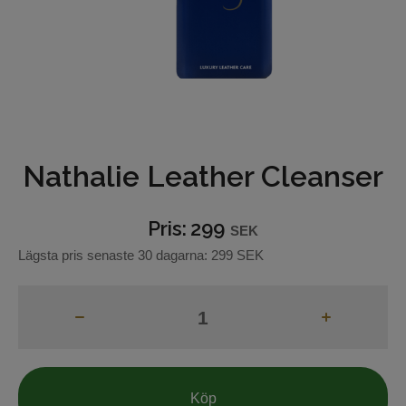
Hjälptyglar
Bett
Grimmor och grimskaft
Betes-reducerare
Nathalie Leather Cleanser
Boots och benskydd
Pris:
299
SEK
Benlindor
Lägsta pris senaste 30 dagarna:
299 SEK
Täcken och huvor
Reflexer
Hästvård
Köp