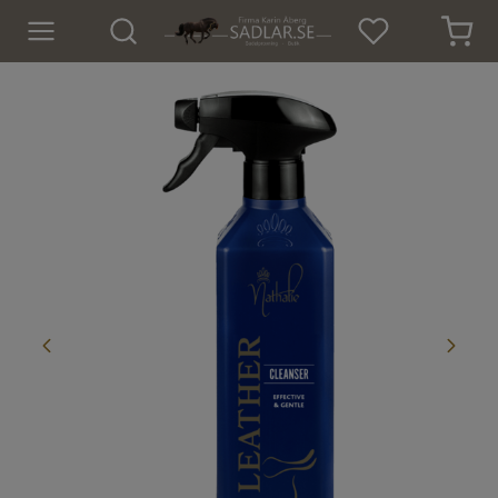
Hem
Nyheter
För hästen
Sadlar
Sadeltillbehör
Träns
Islandsträns
Kapsoner
Tyglar