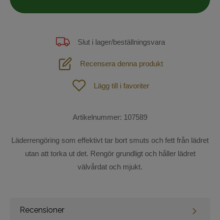
Fodertillskott
Lädervård
Slut i lager/beställningsvara
St. Hippolyt foder
Recensera denna produkt
Longering och körning
Lägg till i favoriter
Stall
För ryttaren
Artikelnummer:
107589
Shetland och Ponny
Hund
Läderrengöring som effektivt tar bort smuts och fett från lädret
Outdoor
utan att torka ut det. Rengör grundligt och håller lädret
välvårdat och mjukt.
SOMMAR-REA!
Mode
Recensioner
Sadelprovning