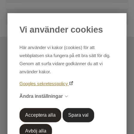
Skriv en recension
Kundtjänst
Blogg
Mina sidor
Vi använder cookies
Markera koden nedan, kopiera och klistra in på din
blogg.
Handla efter Varumärke
Här använder vi kakor (cookies) för att
Relaterade produkter - Dessa
OUTLET 50%-70%
webbplatsen ska fungera på ett bra sätt för dig.
produkter passar
Genom att surfa vidare godkänner du att vi
använder kakor.
Googles sekretesspolicy
Ändra inställningar
Acceptera alla
Spara val
Skicka recension
Avböj alla