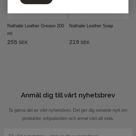
Nathalie Leather Grease 200
Nathalie Leather Soap
ml
219
255
SEK
SEK
Anmäl dig till vårt nyhetsbrev
Ta gärna del av vårt nyhetsbrev. Det ger dig senaste nytt om
produkter, erbjudanden och annat värt att veta.