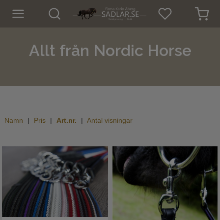
Hem
Allt från Nordic Horse
Nyheter
För hästen
För ryttaren
Namn
Pris
Art.nr.
Antal visningar
Hund
Outdoor
SOMMAR-REA!
Mode
Sadelprovning