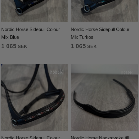
Equestrian Stockholm
Equiline
Nordic Horse Sidepull Colour
Nordic Horse Sidepull Colour
Eskadron
Mix Blue
Mix Turkos
1 065
1 065
Hilbar
SEK
SEK
Hrimnir
Kidka
Karlslund
Mattes
Nordic Horse
Pikeur
Nordic Horse Sidepull Colour
Nordic Horse Nackstycke till