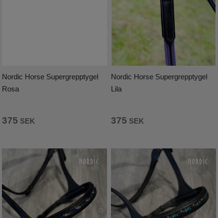
Kundtjänst
Mina sidor
Handla efter Varumärke
Nordic Horse Supergrepptygel
Nordic Horse Supergrepptygel
Back on Track
Rosa
Lila
House of Montar
375
375
SEK
SEK
Catago Fir-Tech Healing
Cavallo
Covalliero
Eques