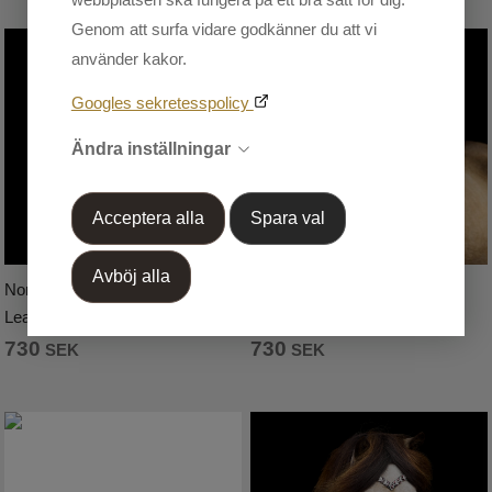
Genom att surfa vidare godkänner du att vi
använder kakor.
Googles sekretesspolicy
Ändra inställningar
Acceptera alla
Spara val
Avböj alla
Nordic Horse Pannband Green
Nordic Horse Pannband
Leaves
Bordeaux Leaves
730
730
SEK
SEK