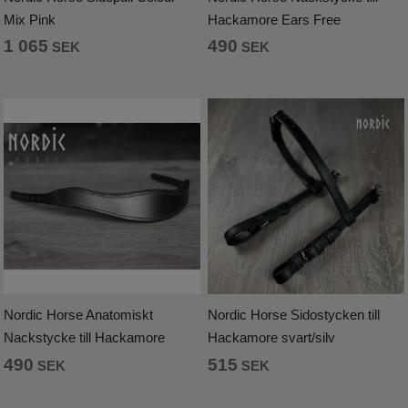
Mix Pink
Hackamore Ears Free
Stierna
1 065
490
SEK
SEK
Top Reiter
Tölthester
Uhip
OUTLET 50%-70%
Nordic Horse Anatomiskt
Nordic Horse Sidostycken till
Nackstycke till Hackamore
Hackamore svart/silv
490
515
SEK
SEK