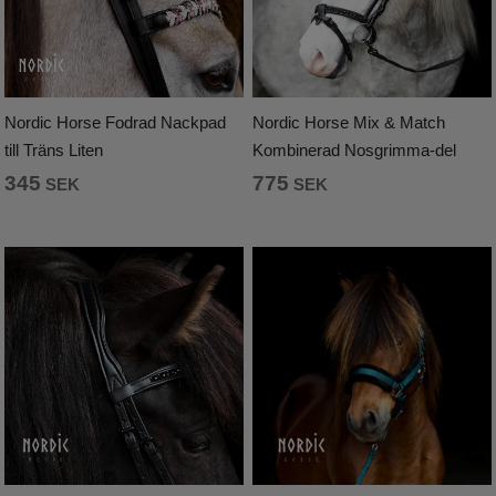
Nordic Horse Fodrad Nackpad
Nordic Horse Mix & Match
till Träns Liten
Kombinerad Nosgrimma-del
345
775
SEK
SEK