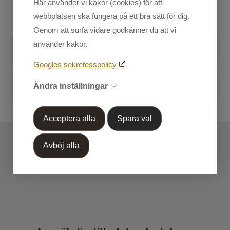
Här använder vi kakor (cookies) för att
Styrka: Standard.
webbplatsen ska fungera på ett bra sätt för dig.
Kundtjänst
Genom att surfa vidare godkänner du att vi
använder kakor.
Mina sidor
Recensioner
Googles sekretesspolicy
Skriv en recension
Handla efter Varumärke
Blogg
Ändra inställningar
OUTLET 50%-70%
Markera koden nedan, kopiera och klistra in på din
Acceptera alla
Spara val
blogg.
Avböj alla