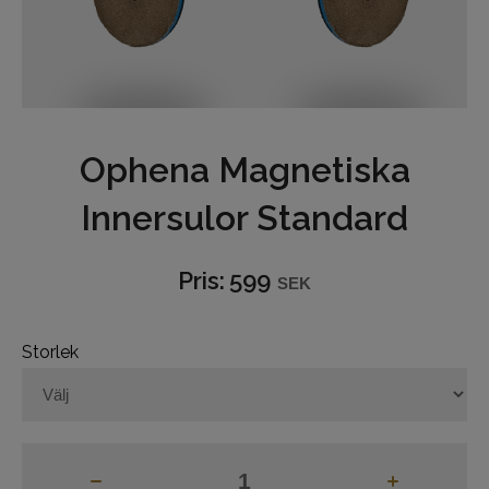
Hjälptyglar
Bett
Grimmor och grimskaft
Ophena Magnetiska
Betes-reducerare
Innersulor Standard
Boots och benskydd
Pris:
599
SEK
Benlindor
Täcken och huvor
Storlek
Reflexer
Hästvård