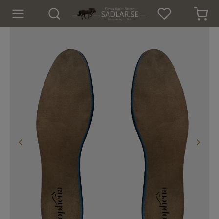
Hem
Nyheter
För hästen
Sadlar
Sadeltillbehör
Träns
Islandsträns
Kapsoner
Tyglar