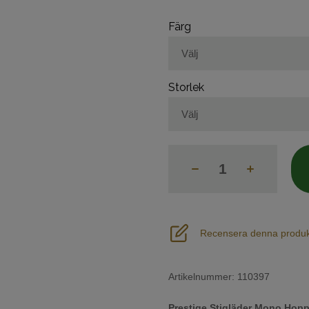
Färg
Storlek
Recensera denna produk
Artikelnummer:
110397
Prestige Stigläder Mono Hop