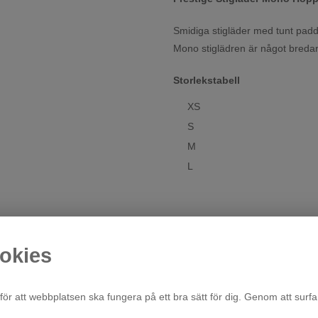
Smidiga stigläder med tunt padda
Mono stiglädren är något bredare
Storlekstabell
XS
S
M
L
okies
för att webbplatsen ska fungera på ett bra sätt för dig. Genom att surfa