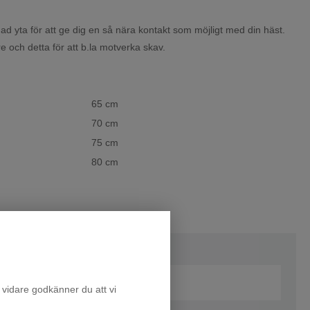
d yta för att ge dig en så nära kontakt som möjligt med din häst.
 och detta för att b.la motverka skav.
65 cm
70 cm
75 cm
80 cm
 vidare godkänner du att vi