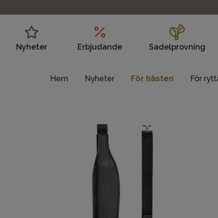
Nyheter
Erbjudande
Sadelprovning
Hem
Nyheter
För hästen
För ryt