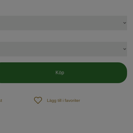
Köp
t
Lägg till i favoriter
p