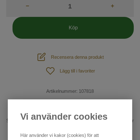
Fodertillskott
Lädervård
Köp
St. Hippolyt foder
Longering och körning
Recensera denna produkt
Stall
För ryttaren
Lägg till i favoriter
Shetland och Ponny
Hund
Artikelnummer:
107818
Outdoor
Shires Arma Bandagepåse Poultice Boot
SOMMAR-REA!
Vi använder cookies
Skyddssko som mjuk gummibotten. Andasfunktion. Perfekt för
Mode
hästar som står med bandage på box. Blandade färger.
Här använder vi kakor (cookies) för att
Sadelprovning