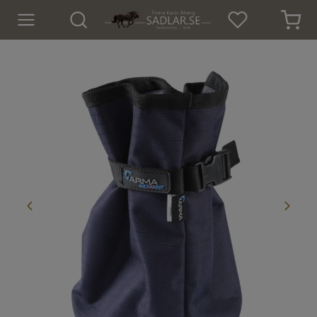
Hem
Nyheter
För hästen
Sadlar
Sadeltillbehör
Träns
Islandsträns
Kapsoner
Tyglar