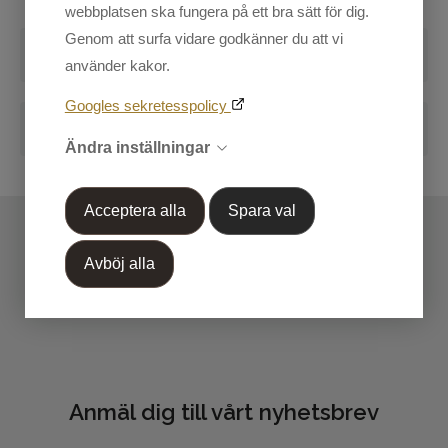
webbplatsen ska fungera på ett bra sätt för dig.
Genom att surfa vidare godkänner du att vi
Kundtjänst
Recensioner
använder kakor.
Skriv en recension
Mina sidor
Googles sekretesspolicy
Blogg
Handla efter Varumärke
Ändra inställningar
Markera koden nedan, kopiera och klistra in på din
OUTLET 50%-70%
blogg.
Acceptera alla
Spara val
Avböj alla
Anmäl dig till vårt nyhetsbrev