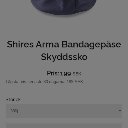
Hjälptyglar
Bett
Grimmor och grimskaft
Shires Arma Bandagepåse
Betes-reducerare
Skyddssko
Boots och benskydd
Pris:
199
SEK
Benlindor
Lägsta pris senaste 30 dagarna:
199 SEK
Täcken och huvor
Storlek
Reflexer
Hästvård