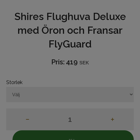
Shires Flughuva Deluxe
Hjälptyglar
med Öron och Fransar
Bett
FlyGuard
Grimmor och grimskaft
Betes-reducerare
Pris:
419
SEK
Boots och benskydd
Storlek
Benlindor
Täcken och huvor
Reflexer
Hästvård