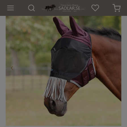
Hem
Nyheter
För hästen
Sadlar
Sadeltillbehör
Träns
Islandsträns
Kapsoner
Tyglar