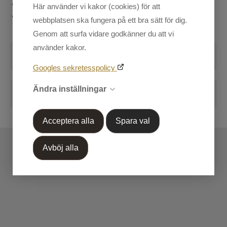
Finmaskig mesh
Här använder vi kakor (cookies) för att
Nosfransar
webbplatsen ska fungera på ett bra sätt för dig.
Kundtjänst
Genom att surfa vidare godkänner du att vi
Mina sidor
använder kakor.
Recensioner
Googles sekretesspolicy
Handla efter Varumärke
Skriv en recension
Ändra inställningar
Blogg
OUTLET 50%-70%
Markera koden nedan, kopiera och klistra in på din
Acceptera alla
Spara val
blogg.
Avböj alla