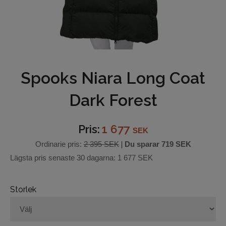
Underkläder
Hjälmar
Barn och junior
Spooks Niara Long Coat
Ridbyxor
Dark Forest
Bälten
Pris:
1 677
SEK
Ridjackor och Västar
Ordinarie pris:
2 395 SEK
|
Du sparar
719 SEK
Lägsta pris senaste 30 dagarna:
1 677 SEK
Kappor
Ridkjolar
Storlek
Ridoveraller