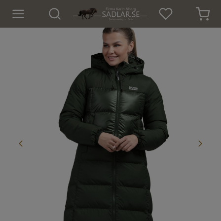
Hem
Nyheter
För hästen
För ryttaren
Isländskt godis
Dekaler
Presenter
Tröjor och Toppar
Underställ