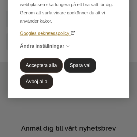
webbplatsen ska fungera på ett bra sätt för dig.
Herr
Genom att surfa vidare godkänner du att vi
Kundtjänst
Recensioner
använder kakor.
Mina sidor
Skriv en recension
Googles sekretesspolicy
Blogg
Handla efter Varumärke
Ändra inställningar
OUTLET 50%-70%
Markera koden nedan, kopiera och klistra in på din
blogg.
Acceptera alla
Spara val
Avböj alla
Anmäl dig till vårt nyhetsbrev