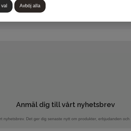
 val
Avböj alla
Anmäl dig till vårt nyhetsbrev
rt nyhetsbrev. Det ger dig senaste nytt om produkter, erbjudanden och a