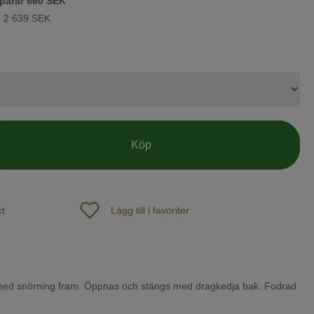
parar
660 SEK
:
2 639 SEK
Köp
t
Lägg till i favoriter
 med snörning fram. Öppnas och stängs med dragkedja bak. Fodrad