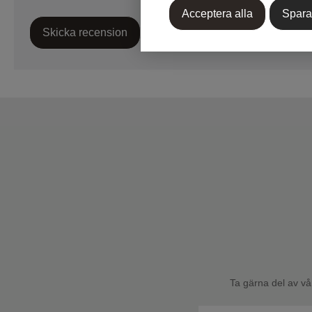
Acceptera alla
Spara
Skicka recension
Ta gärna del av vå