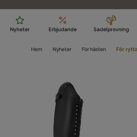
Nyheter
Erbjudande
Sadelprovning
Hem
Nyheter
För hästen
För rytt