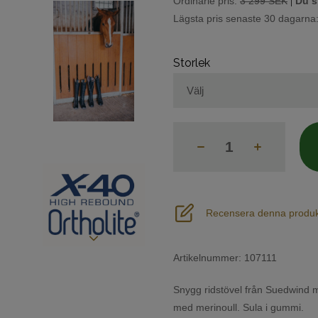
|
Ordinarie pris:
3 299 SEK
Du s
Lägsta pris senaste 30 dagarna
Storlek
Recensera denna produk
Artikelnummer:
107111
Snygg ridstövel från Suedwind
med merinoull. Sula i gummi.