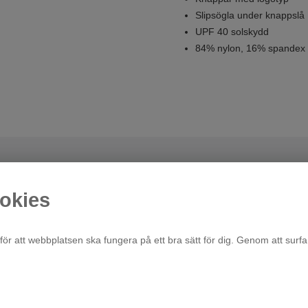
Slipsögla under knappslå
UPF 40 solskydd
84% nylon, 16% spandex
okies
för att webbplatsen ska fungera på ett bra sätt för dig. Genom att surfa