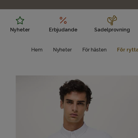
Nyheter
Erbjudande
Sadelprovning
Hem
Nyheter
För hästen
För rytt