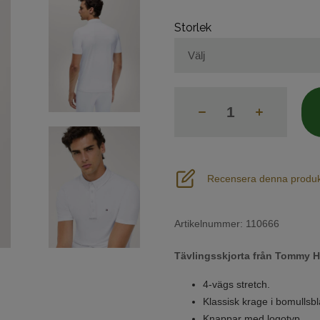
Storlek
Recensera denna produk
Artikelnummer:
110666
Tävlingsskjorta från Tommy Hil
4-vägs stretch.
Klassisk krage i bomullsb
Knappar med logotyp