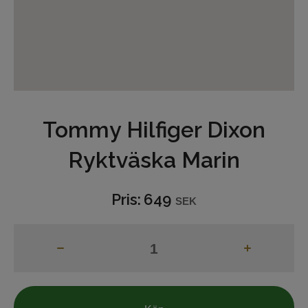
Underkläder
Hjälmar
Barn och junior
Tommy Hilfiger Dixon
Ridbyxor
Ryktväska Marin
Bälten
Ridjackor och Västar
Pris:
649
SEK
Kappor
Ridkjolar
Ridoveraller