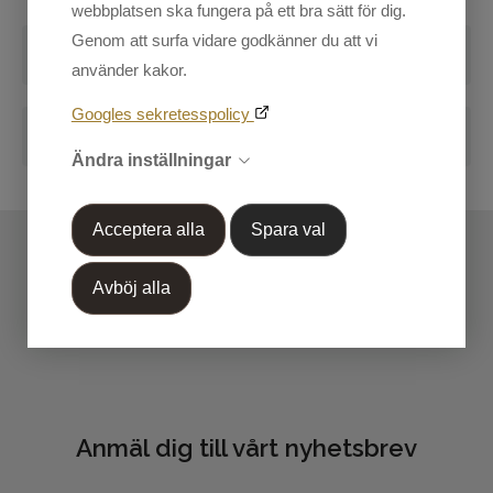
webbplatsen ska fungera på ett bra sätt för dig.
Herr
Genom att surfa vidare godkänner du att vi
Kundtjänst
Recensioner
använder kakor.
Skriv en recension
Mina sidor
Googles sekretesspolicy
Blogg
Handla efter Varumärke
Ändra inställningar
Markera koden nedan, kopiera och klistra in på din
OUTLET 50%-70%
blogg.
Acceptera alla
Spara val
Avböj alla
Anmäl dig till vårt nyhetsbrev