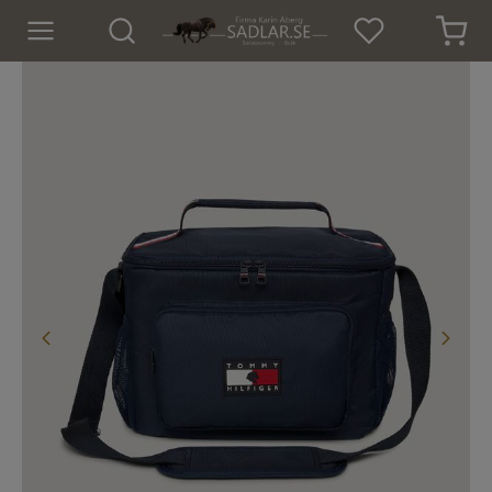
Hem
Nyheter
För hästen
För ryttaren
Isländskt godis
Dekaler
Presenter
Tröjor och Toppar
Underställ