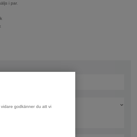
ljs i par.
ck
k
 vidare godkänner du att vi