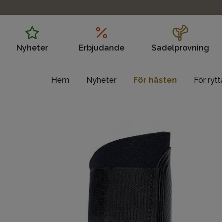
Nyheter
Erbjudande
Sadelprovning
Hem
Nyheter
För hästen
För ryt