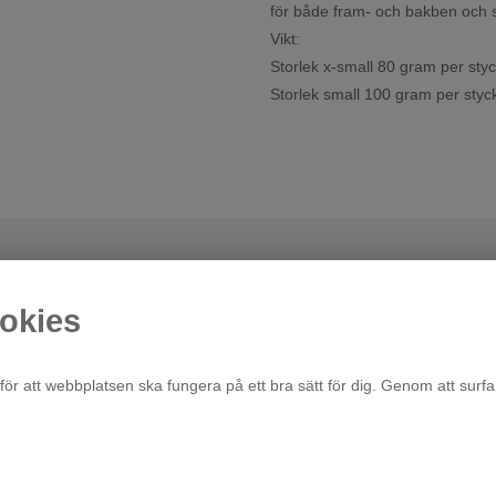
för både fram- och bakben och sä
Vikt:
Storlek x-small 80 gram per sty
Storlek small 100 gram per styc
okies
för att webbplatsen ska fungera på ett bra sätt för dig. Genom att surfa