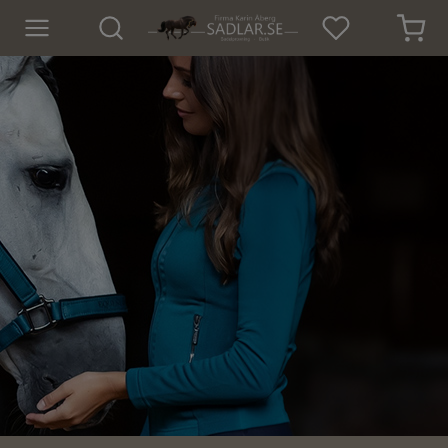
Hem
Nyheter
För hästen
För ryttaren
Hund
Outdoor
SOMMAR-REA!
Mode
Sadelprovning