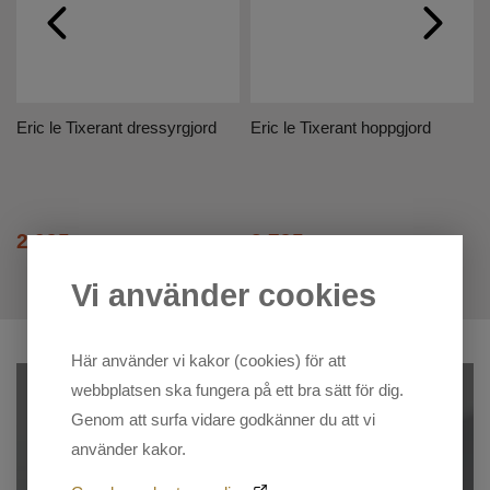
Eric le Tixerant dressyrgjord
Eric le Tixerant hoppgjord
2 095
2 795
SEK
2 295 SEK
SEK
3 069 SEK
Vi använder cookies
Här använder vi kakor (cookies) för att
webbplatsen ska fungera på ett bra sätt för dig.
Genom att surfa vidare godkänner du att vi
använder kakor.
För ryttaren