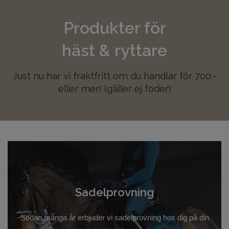
Kundtjänst
Produkter för
häst & ryttare
Mina sidor
Handla efter Varumärke
Just nu har vi fraktfritt om du handlar för 700:-
eller mer! (gäller ej foder)
OUTLET 50%-70%
Sadelprovning
Sedan många år erbjuder vi sadelprovning hos dig på din