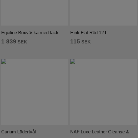
Equiline Boxväska med fack
Hink Flat Röd 12 l
1 839
115
SEK
SEK
Curium Lädertvål
NAF Luxe Leather Cleanse &