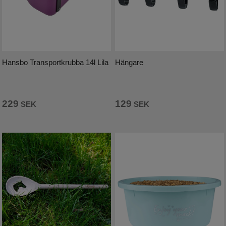
Fodertillskott
Lädervård
St. Hippolyt foder
Hansbo Transportkrubba 14l Lila
Hängare
Longering och körning
Stall
229
129
SEK
SEK
För ryttaren
Shetland och Ponny
Hund
Outdoor
SOMMAR-REA!
Mode
Sadelprovning