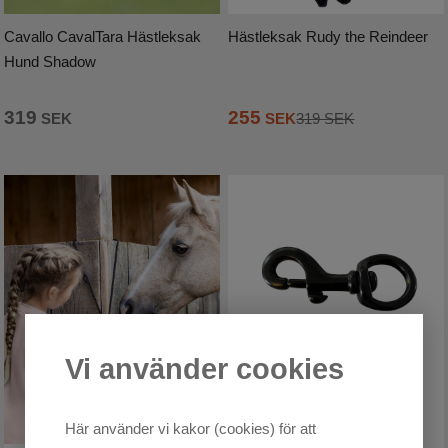
Cavallo CavalTara Hästleksak
Hästleksak Rudy the Reindeer
Hund Shadow
319
255
SEK
SEK
319 SEK
Vi använder cookies
Här använder vi kakor (cookies) för att