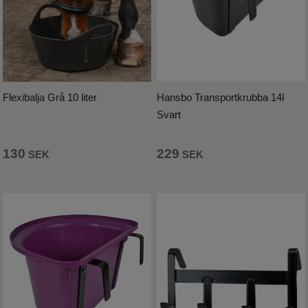
Hjälptyglar
Bett
Grimmor och grimskaft
Hansbo Transportkrubba 14l
Flexibalja Grå 10 liter
Svart
Betes-reducerare
229
130
SEK
SEK
Boots och benskydd
Benlindor
Täcken och huvor
Reflexer
Hästvård