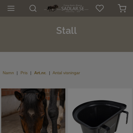
Hem
Stall
Nyheter
För hästen
Sadlar
Namn
Pris
Art.nr.
Antal visningar
Sadeltillbehör
Träns
Islandsträns
Kapsoner
Tyglar