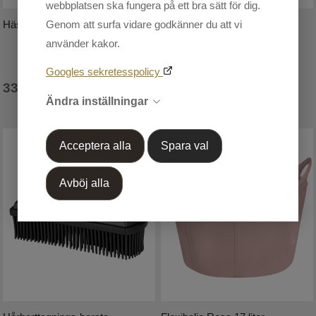
webbplatsen ska fungera på ett bra sätt för dig.
Genom att surfa vidare godkänner du att vi
Hästleksak Emily the Unicorn
Pistolhakar
använder kakor.
Googles sekretesspolicy
335
69
SEK
SEK
Ändra inställningar
Acceptera alla
Spara val
Avböj alla