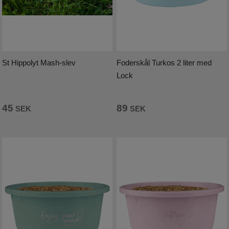
Kundtjänst
Mina sidor
St Hippolyt Mash-slev
Foderskål Turkos 2 liter med
Handla efter Varumärke
Lock
OUTLET 50%-70%
45
89
SEK
SEK