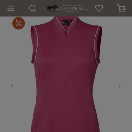
Hem
Nyheter
För hästen
För ryttaren
Isländskt godis
Dekaler
Presenter
Tröjor och Toppar
Underställ