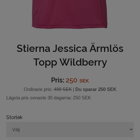
Underkläder
Hjälmar
Barn och junior
Stierna Jessica Ärmlös
Ridbyxor
Topp Wildberry
Bälten
Pris:
250
SEK
Ridjackor och Västar
Ordinarie pris:
499 SEK
|
Du sparar
250 SEK
Lägsta pris senaste 30 dagarna:
250 SEK
Kappor
Ridkjolar
Storlek
Ridoveraller