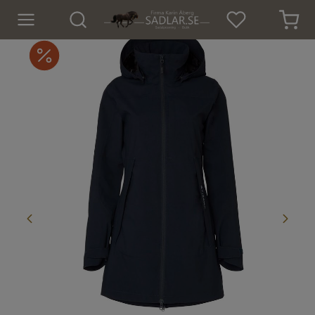
Hem
Nyheter
För hästen
För ryttaren
Isländskt godis
Dekaler
Presenter
Tröjor och Toppar
Underställ