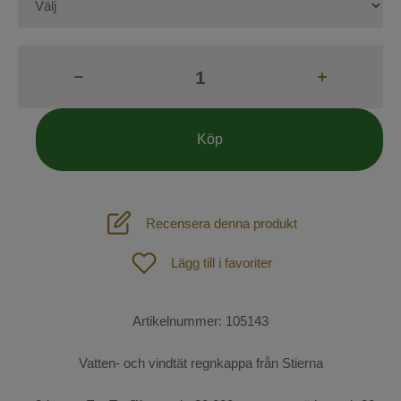
Tävling
Skor & stövlar
Ridstrumpor
Handskar
Köp
Kepsar
Mössor och Pannband
Recensera denna produkt
Hund
Väskor
Lägg till i favoriter
Outdoor
Spön och Sporrar
SOMMAR-REA!
Artikelnummer:
105143
Säkerhetsvästar
Mode
Vatten- och vindtät regnkappa från Stierna
Övrigt
Sadelprovning