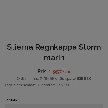
Underkläder
Hjälmar
Barn och junior
Ridbyxor
Stierna Regnkappa Storm
Bälten
marin
Ridjackor och Västar
Pris:
1 957
SEK
Kappor
Ordinarie pris:
2 795 SEK
|
Du sparar
839 SEK
Lägsta pris senaste 30 dagarna:
1 957 SEK
Ridkjolar
Ridoveraller
Storlek