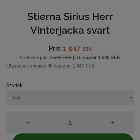
Stierna Sirius Herr
Underkläder
Vinterjacka svart
Hjälmar
Barn och junior
Pris:
1 947
SEK
Ridbyxor
Ordinarie pris:
2 995 SEK
|
Du sparar
1 048 SEK
Lägsta pris senaste 30 dagarna:
1 947 SEK
Bälten
Storlek
Ridjackor och Västar
Kappor
Ridkjolar
Ridoveraller