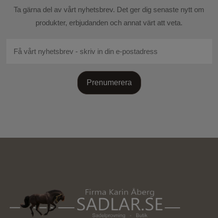
passpoaler av 3M™ Scotchlite™ reflex
Skicka recension
Ta gärna del av vårt nyhetsbrev. Det ger dig senaste nytt om
- Förböjda ärmar för maximal rörlighet och följsamhet
produkter, erbjudanden och annat värt att veta.
- Asymmetriska ärmslut med kardborre och inner mudd
i lycra för komfort och passform
- Hög krage med hakskydd
- Avtagbar huva med en-hands justering för omkrets och
Prenumerera
djup
- Huvan sitter med tryckknappar av säkerhetsskäl
- 2-vägs YKK-dragkedja framtill
- Skyddande slå över dragkedjor för att garantera skydd
mot regn och vind
- Två handfickor med YKK-dragkedjor och en bröstficka
- Innerficka med YKK-dragkedja och genomgång för
hörlurar
- Asymmetrisk formad och justerbar bottenkant
anpassad för ridning