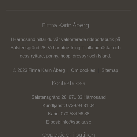
Material: EquTex™, 2-lagers återvunnet polyestertyg
med vatten-och vindtätt membran som andas.
Vattentäthet 20 000 mm / Andning 20 000
Firma Karin Åberg
g/mm2/24h. Yttertyget har en miljövänlig flourkarbonfri
BIONIC-FINISH® DWR-behandling. Vaddering80/100 gr
I Härnösand hittar du vår välsorterade ridsportsbutik på
3M™ Thinsulate™ ECO Classic lättvikts vaddering
Sälstensgränd 28. Vi har utrustning till alla ridhästar och
(återvunnen polyester).
dess ryttare, ponny, hopp, dressyr och Island.
Tillverkade: I Kina (BSCI certifierad fabrik), transporterad
© 2023 Firma Karin Åberg
|
Om cookies
|
Sitemap
med båt.
Kontakta oss
Sälstensgränd 28, 871 33 Härnösand
Kundtjänst: 073-694 31 04
Karin: 070-584 96 38
E-post:
info@sadlar.se
Öppettider i butiken