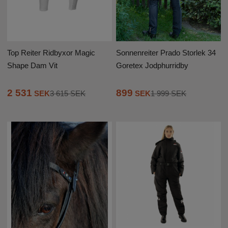
Top Reiter Ridbyxor Magic
Sonnenreiter Prado Storlek 34
Shape Dam Vit
Goretex Jodphurridby
2 531
899
SEK
3 615 SEK
SEK
1 999 SEK