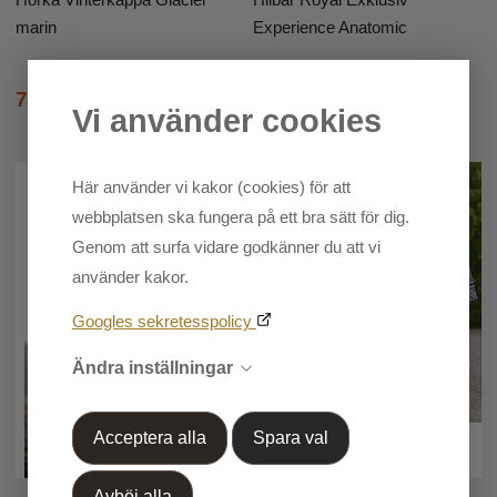
marin
Experience Anatomic
773
27 040
SEK
1 545 SEK
SEK
33 800 SEK
Vi använder cookies
Här använder vi kakor (cookies) för att
webbplatsen ska fungera på ett bra sätt för dig.
Genom att surfa vidare godkänner du att vi
använder kakor.
Googles sekretesspolicy
Ändra inställningar
Acceptera alla
Spara val
Avböj alla