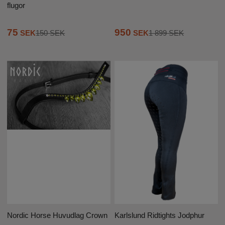
flugor
75
950
SEK
150 SEK
SEK
1 899 SEK
Nordic Horse Huvudlag Crown
Karlslund Ridtights Jodphur