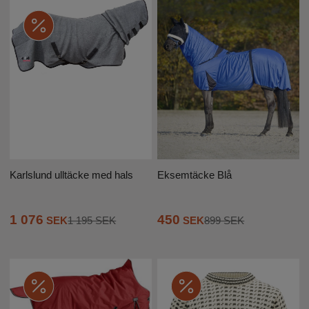
Karlslund ulltäcke med hals
Eksemtäcke Blå
1 076
450
SEK
1 195 SEK
SEK
899 SEK