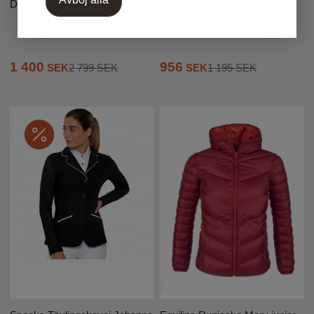
Dyón rundsytt kandar
Eksemtäcke Zebra
1 400
956
SEK
2 799 SEK
SEK
1 195 SEK