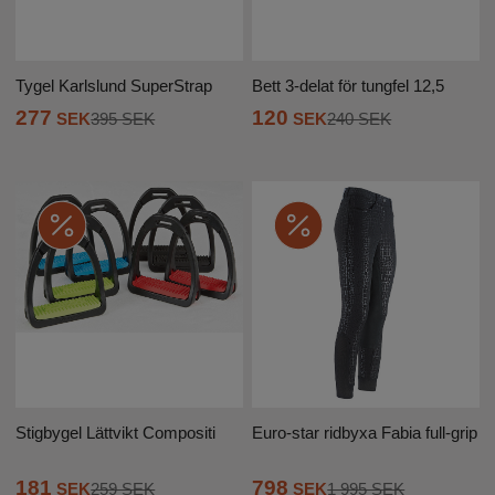
Tygel Karlslund SuperStrap
Bett 3-delat för tungfel 12,5
277
120
SEK
395 SEK
SEK
240 SEK
Stigbygel Lättvikt Compositi
Euro-star ridbyxa Fabia full-grip
181
798
SEK
259 SEK
SEK
1 995 SEK