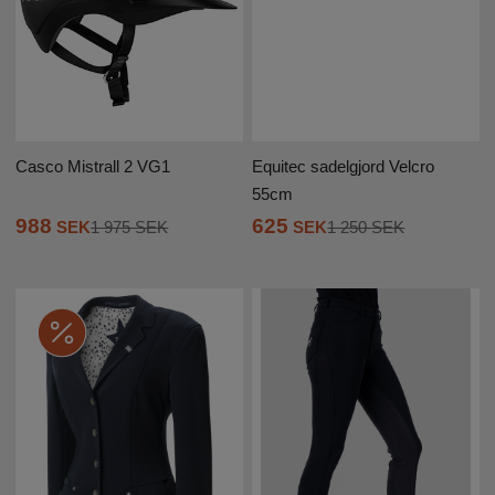
Casco Mistrall 2 VG1
Equitec sadelgjord Velcro
55cm
988
625
SEK
1 975 SEK
SEK
1 250 SEK