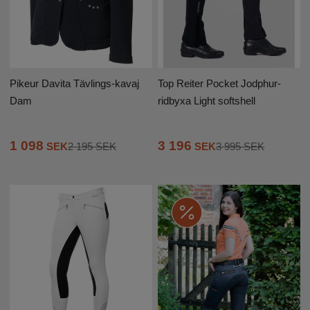
Pikeur Davita Tävlings-kavaj
Top Reiter Pocket Jodphur-
Dam
ridbyxa Light softshell
1 098
3 196
SEK
2 195 SEK
SEK
3 995 SEK