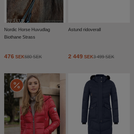
Nordic Horse Huvudlag
Astund ridoverall
Biothane Strass
2 449
476
SEK
3 499 SEK
SEK
680 SEK