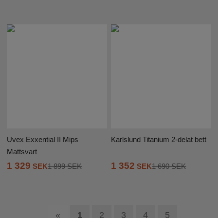
Uvex Exxential II Mips
Karlslund Titanium 2-delat bett
Mattsvart
1 352
1 329
SEK
1 690 SEK
SEK
1 899 SEK
«
1
2
3
4
5