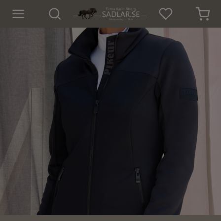
Hem
Nyheter
För hästen
För ryttaren
Hund
Outdoor
SOMMAR-REA!
Mode
Sadelprovning