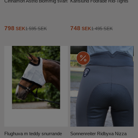
Cinnamon Astrid blommig svart
Karlslund Fodrade Rid-Tights
798
748
SEK
1 595 SEK
SEK
1 495 SEK
Flughuva m teddy snurrande
Sonnenreiter Ridbyxa Nizza