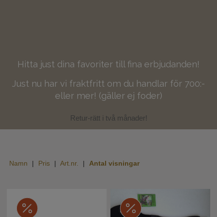
Kundtjänst
Mina sidor
Hitta just dina favoriter till fina erbjudanden!
Handla efter Varumärke
Just nu har vi fraktfritt om du handlar för 700:-
OUTLET 50%-70%
eller mer! (gäller ej foder)
Retur-rätt i två månader!
Namn
Pris
Art.nr.
Antal visningar