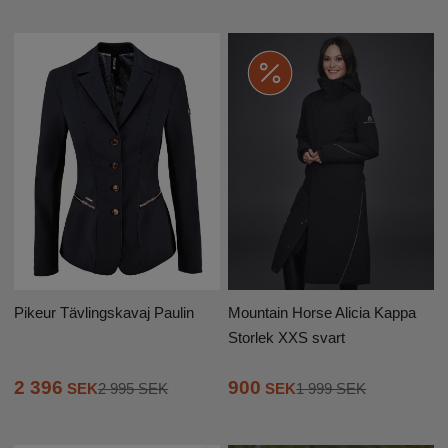
Mountain Horse Alicia Kappa
Pikeur Tävlingskavaj Paulin
Storlek XXS svart
2 396
900
SEK
2 995 SEK
SEK
1 999 SEK