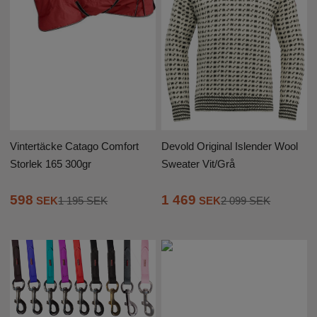
Vintertäcke Catago Comfort
Devold Original Islender Wool
Storlek 165 300gr
Sweater Vit/Grå
598
1 469
SEK
1 195 SEK
SEK
2 099 SEK