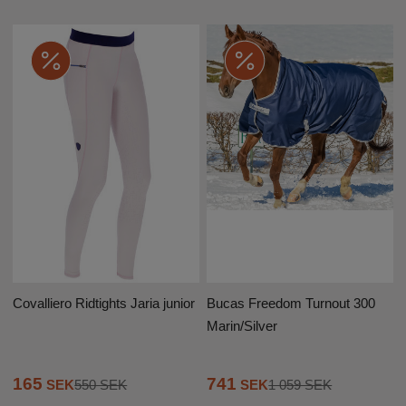
Covalliero Ridtights Jaria junior
Bucas Freedom Turnout 300
Marin/Silver
165
741
SEK
550 SEK
SEK
1 059 SEK