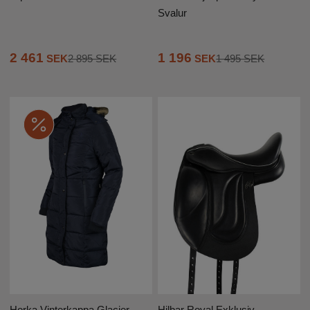
Svalur
2 461
1 196
SEK
2 895 SEK
SEK
1 495 SEK
Horka Vinterkappa Glacier
Hilbar Royal Exklusiv