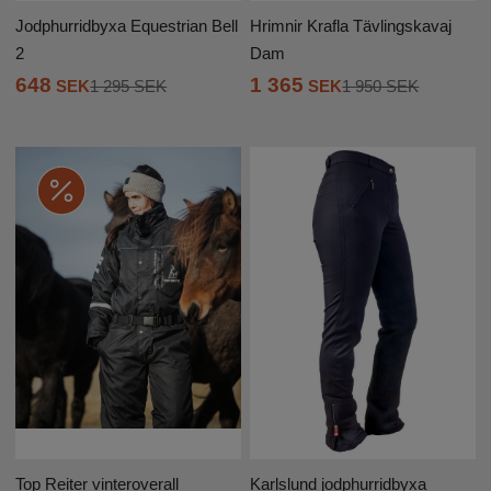
Jodphurridbyxa Equestrian Bell
Hrimnir Krafla Tävlingskavaj
2
Dam
648
1 365
SEK
1 295 SEK
SEK
1 950 SEK
Top Reiter vinteroverall
Karlslund jodphurridbyxa