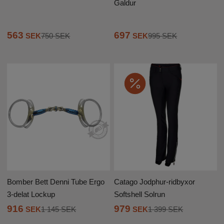
Galdur
563
697
SEK
750 SEK
SEK
995 SEK
Bomber Bett Denni Tube Ergo
Catago Jodphur-ridbyxor
3-delat Lockup
Softshell Solrun
916
979
SEK
1 145 SEK
SEK
1 399 SEK