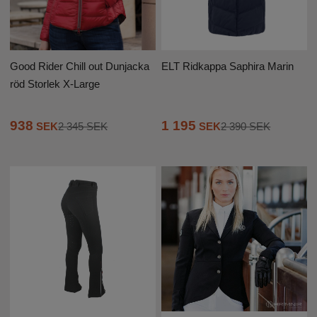
ELT Ridkappa Saphira Marin
Good Rider Chill out Dunjacka
röd Storlek X-Large
1 195
938
SEK
2 390 SEK
SEK
2 345 SEK