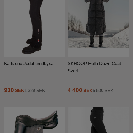
Karlslund Jodphurridbyxa
SKHOOP Hella Down Coat
Svart
930
4 400
SEK
1 329 SEK
SEK
5 500 SEK