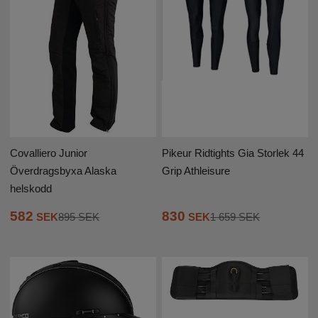
Covalliero Junior
Pikeur Ridtights Gia Storlek 44
Överdragsbyxa Alaska
Grip Athleisure
helskodd
830
582
SEK
1 659 SEK
SEK
895 SEK