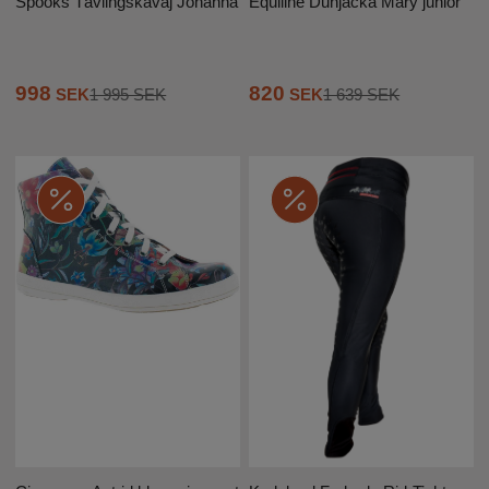
Spooks Tävlingskavaj Johanna
Equiline Dunjacka Mary junior
998
820
SEK
1 995 SEK
SEK
1 639 SEK